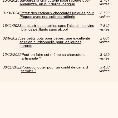
10/3/2024
Savourez la charcuterie halal raclette d'Al-
2 767
Andaluzza, un pur délice ibérique
visites
01/3/2024
Offrez des cadeaux chocolatés uniques pour
2 723
Pâques avec nos coffrets raffinés
visites
16/11/2023
Le plaisir des papilles sans l'alcool : les vins
7 842
blancs pétillants sans alcool
visites
02/6/2023
Les petits pots pour bébés: une excellente
2 884
solution nutritionnelle pour les jeunes
visites
parents
12/12/2022
Peut-on faire soi-même sa charcuterie
3 429
artisanale ?
visites
30/11/2022
Pourquoi opter pour un confit de canard
3 438
fermier ?
visites