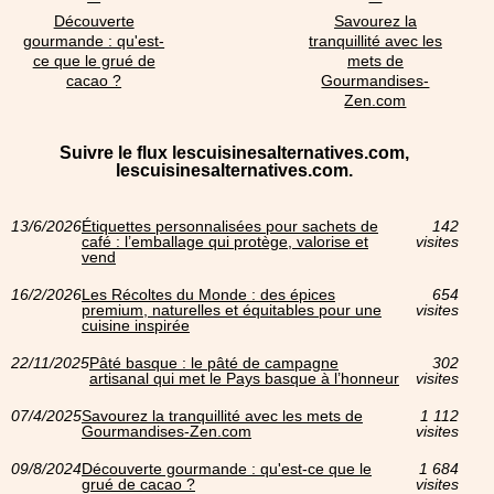
Découverte
Savourez la
gourmande : qu'est-
tranquillité avec les
ce que le grué de
mets de
cacao ?
Gourmandises-
Zen.com
Suivre le flux lescuisinesalternatives.com,
lescuisinesalternatives.com.
13/6/2026
Étiquettes personnalisées pour sachets de
142
café : l’emballage qui protège, valorise et
visites
vend
16/2/2026
Les Récoltes du Monde : des épices
654
premium, naturelles et équitables pour une
visites
cuisine inspirée
22/11/2025
Pâté basque : le pâté de campagne
302
artisanal qui met le Pays basque à l’honneur
visites
07/4/2025
Savourez la tranquillité avec les mets de
1 112
Gourmandises-Zen.com
visites
09/8/2024
Découverte gourmande : qu'est-ce que le
1 684
grué de cacao ?
visites