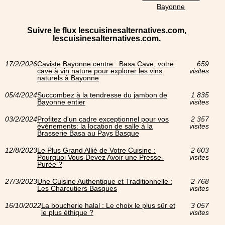
Bayonne
Suivre le flux lescuisinesalternatives.com,
lescuisinesalternatives.com.
17/2/2026
Caviste Bayonne centre : Basa Cave, votre
659
cave à vin nature pour explorer les vins
visites
naturels à Bayonne
05/4/2024
Succombez à la tendresse du jambon de
1 835
Bayonne entier
visites
03/2/2024
Profitez d'un cadre exceptionnel pour vos
2 357
événements: la location de salle à la
visites
Brasserie Basa au Pays Basque
12/8/2023
Le Plus Grand Allié de Votre Cuisine :
2 603
Pourquoi Vous Devez Avoir une Presse-
visites
Purée ?
27/3/2023
Une Cuisine Authentique et Traditionnelle :
2 768
Les Charcutiers Basques
visites
16/10/2022
La boucherie halal : Le choix le plus sûr et
3 057
le plus éthique ?
visites