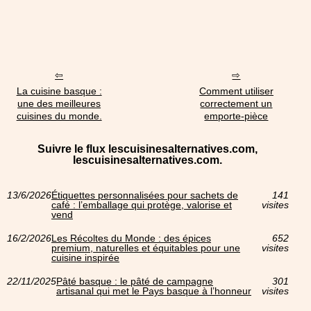
La cuisine basque :
Comment utiliser
une des meilleures
correctement un
cuisines du monde.
emporte-pièce
Suivre le flux lescuisinesalternatives.com,
lescuisinesalternatives.com.
13/6/2026
Étiquettes personnalisées pour sachets de
141
café : l’emballage qui protège, valorise et
visites
vend
16/2/2026
Les Récoltes du Monde : des épices
652
premium, naturelles et équitables pour une
visites
cuisine inspirée
22/11/2025
Pâté basque : le pâté de campagne
301
artisanal qui met le Pays basque à l’honneur
visites