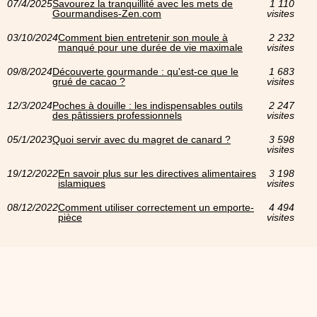
07/4/2025
Savourez la tranquillité avec les mets de
1 110
Gourmandises-Zen.com
visites
03/10/2024
Comment bien entretenir son moule à
2 232
manqué pour une durée de vie maximale
visites
09/8/2024
Découverte gourmande : qu'est-ce que le
1 683
grué de cacao ?
visites
12/3/2024
Poches à douille : les indispensables outils
2 247
des pâtissiers professionnels
visites
05/1/2023
Quoi servir avec du magret de canard ?
3 598
visites
19/12/2022
En savoir plus sur les directives alimentaires
3 198
islamiques
visites
08/12/2022
Comment utiliser correctement un emporte-
4 494
pièce
visites