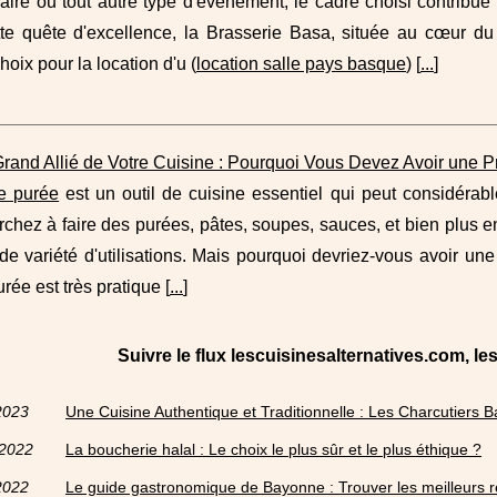
ire ou tout autre type d'événement, le cadre choisi contribue
te quête d'excellence, la Brasserie Basa, située au cœur 
hoix pour la location d'u (
location salle pays basque
) [
...
]
Grand Allié de Votre Cuisine : Pourquoi Vous Devez Avoir une 
e purée
est un outil de cuisine essentiel qui peut considérable
chez à faire des purées, pâtes, soupes, sauces, et bien plus enc
e variété d'utilisations. Mais pourquoi devriez-vous avoir une
rée est très pratique [
...
]
Suivre le flux lescuisinesalternatives.com, l
2023
Une Cuisine Authentique et Traditionnelle : Les Charcutiers 
/2022
La boucherie halal : Le choix le plus sûr et le plus éthique ?
2022
Le guide gastronomique de Bayonne : Trouver les meilleurs 