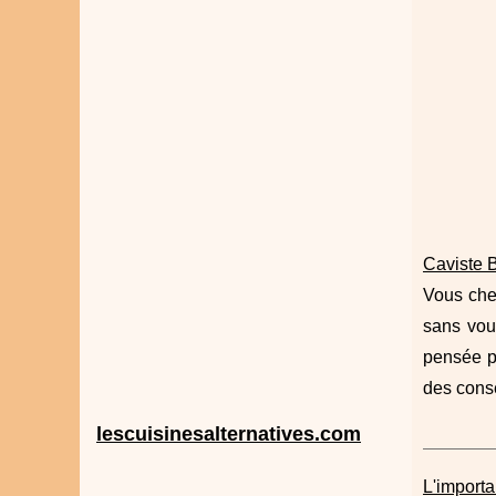
Caviste B
Vous cher
sans vou
pensée po
des cons
lescuisinesalternatives.com
L'importa