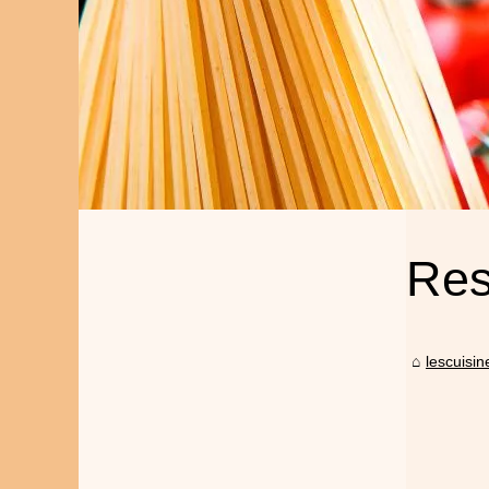
Res
lescuisin