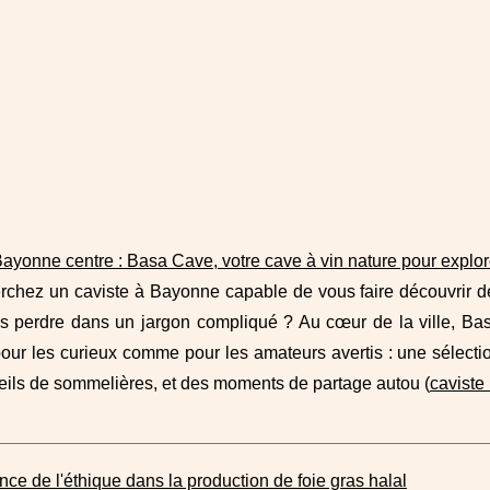
ayonne centre : Basa Cave, votre cave à vin nature pour explor
chez un caviste à Bayonne capable de vous faire découvrir des
s perdre dans un jargon compliqué ? Au cœur de la ville, B
ur les curieux comme pour les amateurs avertis : une sélectio
eils de sommelières, et des moments de partage autou (
caviste
nce de l'éthique dans la production de foie gras halal