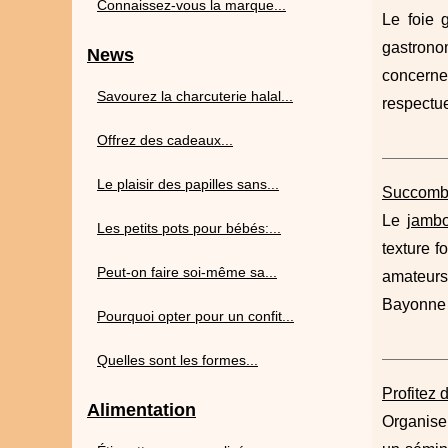
Connaissez-vous la marque...
Le foie 
gastrono
News
concerne 
Savourez la charcuterie halal...
respectue
Offrez des cadeaux...
Le plaisir des papilles sans...
Succombe
Le
jambo
Les petits pots pour bébés:...
texture f
Peut-on faire soi-même sa...
amateurs
Bayonne r
Pourquoi opter pour un confit...
Quelles sont les formes...
Profitez 
Alimentation
Organiser