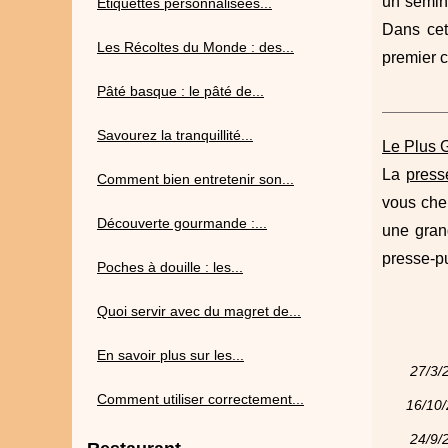
un sémina
Étiquettes personnalisées...
Dans cet
Les Récoltes du Monde : des...
premier c
Pâté basque : le pâté de...
Savourez la tranquillité...
Le Plus 
La
press
Comment bien entretenir son...
vous cher
Découverte gourmande :...
une grand
presse-pu
Poches à douille : les...
Quoi servir avec du magret de...
En savoir plus sur les...
27/3/
Comment utiliser correctement...
16/10
24/9/