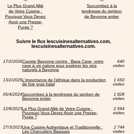
Le Plus Grand Allié
Succombez à la
de Votre Cuisine :
tendresse du jambon
Pourquoi Vous Devez
de Bayonne entier
Avoir une Presse-
Purée ?
Suivre le flux lescuisinesalternatives.com,
lescuisinesalternatives.com.
17/2/2026
Caviste Bayonne centre : Basa Cave, votre
640
cave à vin nature pour explorer les vins
visites
naturels à Bayonne
13/2/2025
L'importance de l'éthique dans la production
1 650
de foie gras halal
visites
05/4/2024
Succombez à la tendresse du jambon de
1 828
Bayonne entier
visites
12/8/2023
Le Plus Grand Allié de Votre Cuisine :
2 594
Pourquoi Vous Devez Avoir une Presse-
visites
Purée ?
27/3/2023
Une Cuisine Authentique et Traditionnelle :
2 744
Les Charcutiers Basques
visites