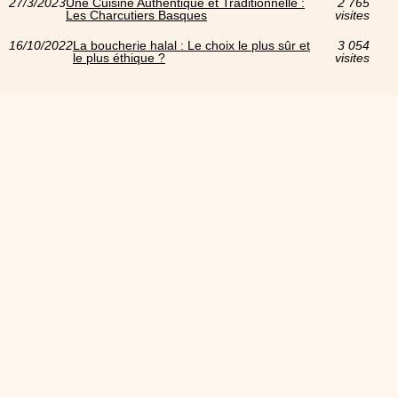
27/3/2023
Une Cuisine Authentique et Traditionnelle :
2 765
Les Charcutiers Basques
visites
16/10/2022
La boucherie halal : Le choix le plus sûr et
3 054
le plus éthique ?
visites