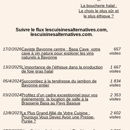
La boucherie halal :
Le choix le plus sûr et
le plus éthique ?
Suivre le flux lescuisinesalternatives.com,
lescuisinesalternatives.com.
17/2/2026
Caviste Bayonne centre : Basa Cave, votre
657
cave à vin nature pour explorer les vins
visites
naturels à Bayonne
13/2/2025
L'importance de l'éthique dans la production
1 667
de foie gras halal
visites
05/4/2024
Succombez à la tendresse du jambon de
1 834
Bayonne entier
visites
03/2/2024
Profitez d'un cadre exceptionnel pour vos
2 353
événements: la location de salle à la
visites
Brasserie Basa au Pays Basque
12/8/2023
Le Plus Grand Allié de Votre Cuisine :
2 602
Pourquoi Vous Devez Avoir une Presse-
visites
Purée ?